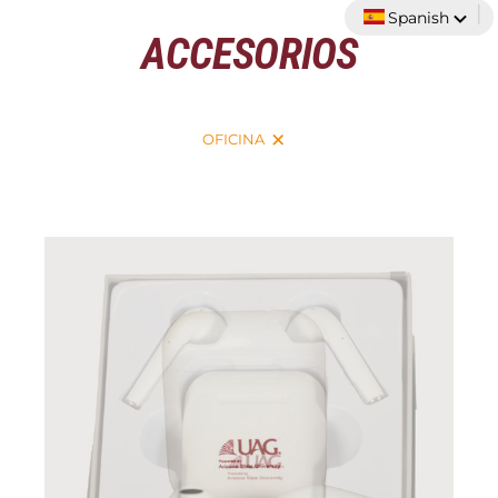
|
Ir
Spanish
directamente
ACCESORIOS
al
contenido
OFICINA